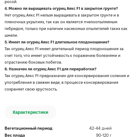
росой.
4. Можно ли выращивать огурец Аякс F1 в закрытом грунте?
Нет огурец Аякс F1 нельзя выращивать в закрытом грунте и в
пленочных укрытиях, так как он является пчелоопыляемым
гибридом, только при наличии насекомых опылителей таких как
шмели.
5. Имеет ли огурец Аякс F1 длительное плодоношение?
Так огурец Аякс F1 имеет длительный период плодоношения за
счет того, что имеет устойчивость к поражению болезнями и
отрастанию боковых побегов.
6. Назначен ли огурец Аякс F1 для переработки?
Так огурец Аякс F1 предназначен для консервирования соления и
употребления в свежем виде, в процессе консервирования
сохраняет свою хрусткость.
Характеристики
Вегетационный период
42-44 дней
Вес плода
90-120 г