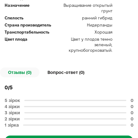
Назначение
Выращивание открытый
грунт
Спелость
ранний гибрид
Страна производитель
Нидерланды
Транспортабельность
Хорошая
Цвет плода
Цвет у плодов темно
зеленый,
крупнобогорковатый.
Отзывы (0)
Вопрос-ответ (
0
)
0/5
5 зірок
0
4 зірки
0
3 зірки
0
2 зірки
0
1 зірка
0