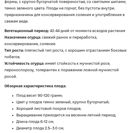
формы, с крупно бугорчатой ​​поверхностью, со светлыми шипами,
темно зеленого цвета. Плоды не горчат, без пустоты внутри,
предназначены для консервирования соления и употребления в
свежем виде.
Вегетационный период:
42-44 дней от момента всходов растения
Назначение огурца:
свежий рынок и переработка,
консервирование, соление.
Тип роста:
плетистый тип роста, с хорошим отрастанием боковых
побегов.
Устойчивость огурца:
имеет стойкость к мучнистой росе,
пероноспорозу, толерантен к поражению ложной мучнистой
росой.
Обзорная характеристика плода:
Плод весит 90-120 грамм;
Цвет у плодов темно зеленый, крупно бугорчатый;
Хороший листовой покров плодов;
Выращивание приходится на весенне-летний период;
Длина плода 6-12 см;
Диаметр плода 2.5–3.0 см;