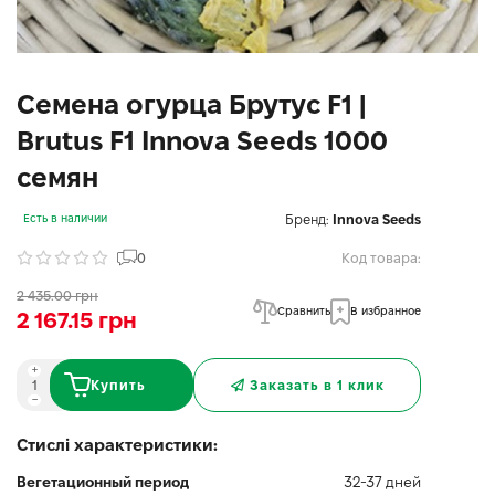
Семена огурца Брутус F1 |
Brutus F1 Innova Seeds 1000
семян
Бренд:
Innova Seeds
Есть в наличии
0
Код товара:
2 435.00 грн
Сравнить
В избранное
2 167.15 грн
Купить
Заказать в 1 клик
Стислі характеристики:
Вегетационный период
32-37 дней