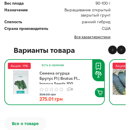
Вес плода
90-100 г
Назначение
Выращивание открытый
закрытый грунт
Спелость
ранний гибрид
Страна производитель
США
Все характеристики
Варианты товара
Есть в наличии
Акция: -11%
Акция: -1
Семена огурца
Брутус F1 | Brutus F1
Innova Seeds 100
семян
0
309.00 грн
275.01 грн
Все о товаре