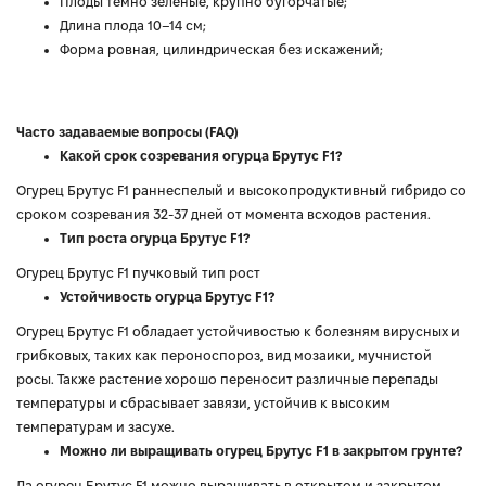
Плоды темно зеленые, крупно бугорчатые;
Длина плода 10–14 см;
Форма ровная, цилиндрическая без искажений;
Часто задаваемые вопросы (FAQ)
Какой срок созревания огурца Брутус F1?
Огурец Брутус F1 раннеспелый и высокопродуктивный гибридо со
сроком созревания 32-37 дней от момента всходов растения.
Тип роста огурца Брутус F1?
Огурец Брутус F1 пучковый тип рост
Устойчивость огурца Брутус F1?
Огурец Брутус F1 обладает устойчивостью к болезням вирусных и
грибковых, таких как пероноспороз, вид мозаики, мучнистой
росы. Также растение хорошо переносит различные перепады
температуры и сбрасывает завязи, устойчив к высоким
температурам и засухе.
Можно ли выращивать огурец Брутус F1 в закрытом грунте?
Да огурец Брутус F1 можно выращивать в открытом и закрытом