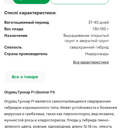
Стислі характеристики:
Вегетационный период
37-40 дней
Вес плода
130-150 г
Назначение
Выращивание открытый
грунт и закрытый грунт
Спелость
сверхранний гибрид
Страна производитель
Нидерланды
Все характеристики
Все о товаре
Огурец Гуннар F1 (Gunnar F1)
Огурец Гуннар F1 является самоопыляющимся сверхранним
гибридом корнишонного типа. Имеет устойчивость к болезням
вирусных и грибковых, таких как пероноспороз, вид мозаики,
мучнистой росы и кладоспориоза. Плоды у гибрида темно-
зеленого цвета, ровные, однородные, длину 12-15 см., мякоть