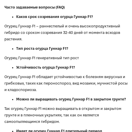
Часто задаваемые вопросы (FAQ)
Каков срок созревания огурца Гуннар F1?
Огурец Гуннар F1 – раннеспелый и очень высокопродуктивный
гибридо со сроком созревания 32-40 дней от момента всходов
растения.
Тип роста огурца Гуннар F1?
Огурец Гуннар F1 генеративный тип рост
Устойчивость огурца Гуннар F1?
Огурец Гуннар F1 обладает устойчивостью к болезням вирусных и
грибковых, таких как пероноспороз, вид мозаики, мучнистой росы
и кладоспориоза.
Можно ли выращивать огурец Гуннар F1 в закрытом грунте?
Так огурец Гуннар F1 можно выращивать в открытом и закрытом
грунте и в пленочных укрытиях, так как он является
самоопыляющимся гибридом.
Имеет ли огурец Гуннар F1 длительный период