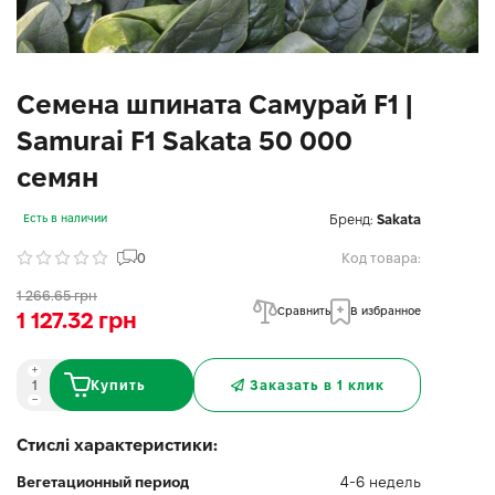
Семена шпината Самурай F1 |
Samurai F1 Sakata 50 000
семян
Бренд:
Sakata
Есть в наличии
0
Код товара:
1 266.65 грн
Сравнить
В избранное
1 127.32 грн
Купить
Заказать в 1 клик
Стислі характеристики:
Вегетационный период
4-6 недель