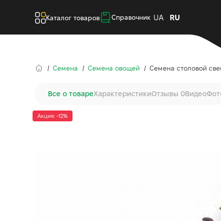
UA
RU
Справочник
Каталог товаров
Семена
Семена овощей
Семена столовой свекл
Все о товаре
Характеристики
Отзывы 0
Видео
Фот
Акция: -12%