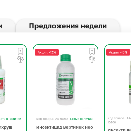
и
Предложения недели
Акция: -13%
Акция: -13%
AA
Есть в наличии
AA-10010
Есть в наличии
10206
ихрущ
Инсектицид Вертимек Нео
Инсектици