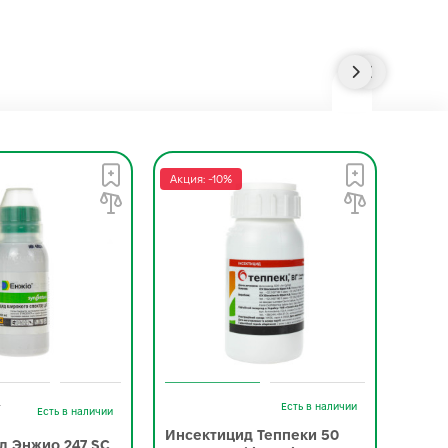
Акция: -10%
Акция:
-
Есть в наличии
Есть в наличии
Инсектицид Теппеки 50
Инсе
д Энжио 247 SC