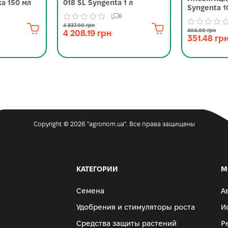
а 150 мл
018 SL Syngenta 1 л
Syngenta 1
0
4 837.00 грн
404.00 грн
4 208.19 грн
351.48 гр
Copyright © 2026 "agronom.ua". Все права защищены
КАТЕГОРИИ
М
Семена
А
Удобрения и стимуляторы роста
И
Средства защиты растений
Р