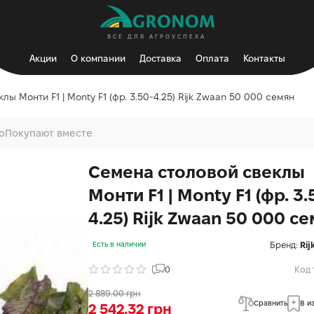
ВСЕ ДЛЯ АГРОУСПЕХА
Акции
О компании
Доставка
Оплата
Контакты
ы Монти F1 | Monty F1 (фр. 3.50-4.25) Rijk Zwaan 50 000 семян
о
Покупают вместе
Семена столовой свеклы
Монти F1 | Monty F1 (фр. 3.
4.25) Rijk Zwaan 50 000 с
Бренд:
Rij
Есть в наличии
0
Код 
2 889.00 грн
Сравнить
В и
2 542.32 грн