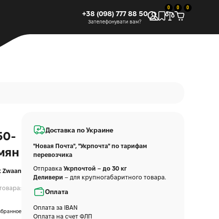
0
0
0
+38 (098) 777 88 50
Зателефонувати вам?
Доставка по Украине
50-
"Новая Почта", "Укрпочта" по тарифам
емян
перевозчика
Отправка
Укрпочтой – до 30 кг
k Zwaan
Деливери
– для крупногабаритного товара.
товара:
Оплата
Оплата за IBAN
збранное
Оплата на счет ФЛП