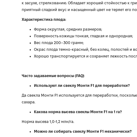
к засухе, стрелкованию. Обладает хорошей стойкостью к г
приятный сладкий вкус и насыщенный цвет не теряет его по
Характеристика плода:
Форма округлая, средних размеров;
Поверхность кожицы тонкая, гладкая и однородная;
Вес плода 200–300 грамм;
Окрас плода темно-красный, без колец, полостей и в
Хорошо транспортируется и сохраняет лежкость посл
Часто задаваемые вопросы (FAQ)
Используют ли свеклу Монти F1 для переработки?
Да свекла Монти F1 используется для переработки, посколь
сахара.
Какова норма высева свеклы Монти F1 на 1 га?
Норма высева 1,0-1,2 млн/га.
Можно ли собирать свеклу Монти F1 механически?