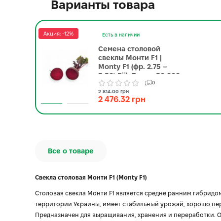
Варианты товара
Акция: -12%
Есть в наличии
Семена столовой
свеклы Монти F1 |
Monty F1 (фр. 2.75 –
3.50) Rijk Zwaan 50 000
0
семян
2 814.00 грн
2 476.32 грн
Все о товаре
Свекла столовая Монти F1 (Monty F1)
Столовая свекла Монти F1 является средне ранним гибридо
территории Украины, имеет стабильный урожай, хорошо пер
Предназначен для выращивания, хранения и переработки. 