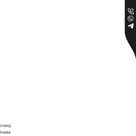
стему.
ойчива