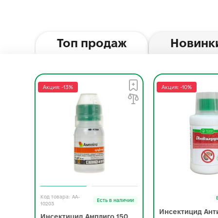
Топ продаж
Новинк
Акция: -13%
Акция: -10%
AA-
Есть в наличии
10203
Инсектицид Ант
Инсектицид Амплиго 150