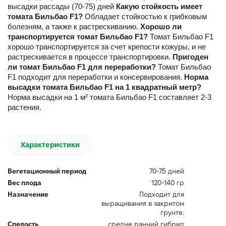
высадки рассады (70-75) дней
Какую стойкость имеет
томата Бильбао F1?
Обладает стойкостью к грибковым
болезням, а также к растрескиванию.
Хорошо ли
транспортируется томат Бильбао F1?
Томат Бильбао F1
хорошо транспортируется за счет крепости кожуры, и не
растрескивается в процессе транспортировки.
Пригоден
ли томат Бильбао F1 для переработки?
Томат Бильбао
F1 подходит для переработки и консервирования.
Норма
высадки томата Бильбао F1 на 1 квадратный метр?
Норма высадки на 1 м² томата Бильбао F1 составляет 2-3
растения.
Характеристики
Вегетационный период
70-75 дней
Вес плода
120-140 гр
Назначение
Подходит для
выращивания в закритом
грунте.
Спелость
средне ранний гибрид