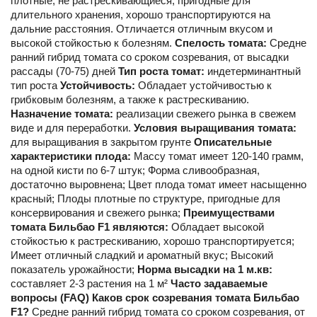
плотные, не растрескивающиеся, пригодные для
длительного хранения, хорошо транспортируются на
дальние расстояния. Отличается отличным вкусом и
высокой стойкостью к болезням.
Спелость томата:
Средне
ранний гибрид томата со сроком созревания, от высадки
рассады (70-75) дней
Тип роста томат:
индетерминантный
тип роста
Устойчивость:
Обладает устойчивостью к
грибковым болезням, а также к растрескиванию.
Назначение томата:
реализации свежего рынка в свежем
виде и для переработки.
Условия выращивания томата:
для выращивания в закрытом грунте
Описательные
характеристики плода:
Массу томат имеет 120-140 грамм,
на одной кисти по 6-7 штук; Форма сливообразная,
достаточно выровнена; Цвет плода томат имеет насыщенно
красный; Плоды плотные по структуре, пригодные для
консервирования и свежего рынка;
Преимуществами
томата Бильбао F1 являются:
Обладает высокой
стойкостью к растрескиванию, хорошо транспортируется;
Имеет отличный сладкий и ароматный вкус; Высокий
показатель урожайности;
Норма высадки на 1 м.кв:
составляет 2-3 растения на 1 м²
Часто задаваемые
вопросы (FAQ) Каков срок созревания томата Бильбао
F1?
Средне ранний гибрид томата со сроком созревания, от