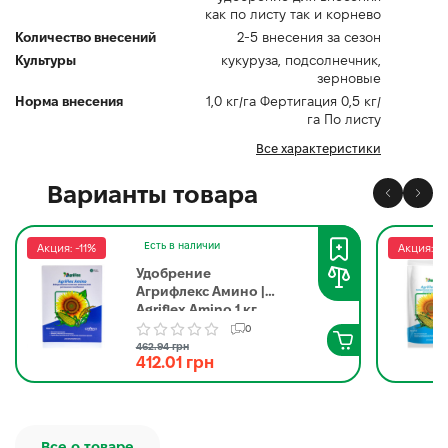
как по листу так и корнево
Количество внесений
2-5 внесения за сезон
Культуры
кукуруза, подсолнечник,
зерновые
Норма внесения
1,0 кг/га Фертигация 0,5 кг/
га По листу
Все характеристики
Варианты товара
Есть в наличии
Акция: -11%
Акция: -1
Удобрение
Агрифлекс Амино |
Agriflex Amino 1 кг
0
462.94 грн
412.01 грн
Все о товаре