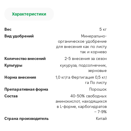
Характеристики
Вес
5 кг
Вид удобрений
Минерально-
органическое удобрение
для внесения как по листу
так и корнево
Количество внесений
2-5 внесения за сезон
Культуры
кукуруза, подсолнечник,
зерновые
Норма внесения
1,0 кг/га Фертигация 0,5 кг/
га По листу
Препаративная форма
Порошок
Состав
40-50% свободных
аминокислот, находящихся
в L-форме, карбогидратов
– 7-9%
Страна производитель
Китай