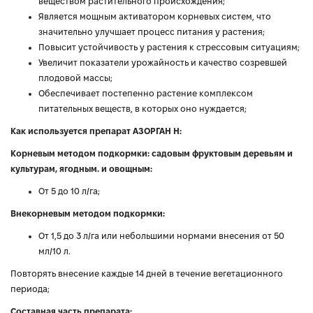
веществом растительного происхождения;
Является мощным активатором корневых систем, что
значительно улучшает процесс питания у растения;
Повысит устойчивость у растения к стрессовым ситуациям;
Увеличит показатели урожайность и качество созревшей
плодовой массы;
Обеспечивает постепенно растение комплексом
питательных веществ, в которых оно нуждается;
Как используется препарат АЗОРГАН Н:
Корневым методом подкормки: садовым фруктовым деревьям и
культурам, ягодным. и овощным:
От 5 до 10 л/га;
Внекорневым методом подкормки:
От 1,5 до 3 л/га или небольшими нормами внесения от 50
мл/10 л.
Повторять внесение каждые 14 дней в течение вегетационного
периода;
Составная часть препарата: