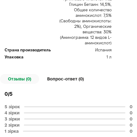
Глицин Бетаин: 14,5%,
Общее количество
аминокислот: 7,5%
(Свободны аминокислоты:
2%), Органические
вещества: 30%
(Аминограмма: 12 видов L-
аминокислот)
Страна производитель
Испания
Упаковка
1 л
Отзывы (0)
Вопрос-ответ (
0
)
0/5
5 зірок
0
4 зірки
0
3 зірки
0
2 зірки
0
1 зірка
0