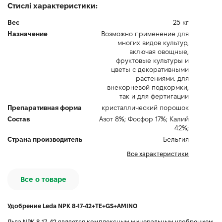
Стислі характеристики:
Вес
25 кг
Назначение
Возможно применение для
многих видов культур,
включая овощные,
фруктовые культуры и
цветы с декоративными
растениями. для
внекорневой подкормки,
так и для фертигации
Препаративная форма
кристаллический порошок
Состав
Азот 8%; Фосфор 17%; Калий
42%;
Страна производитель
Бельгия
Все характеристики
Все о товаре
Удобрение Leda NPK 8-17-42+TE+GS+AMINO
Льда NPK 8-17-42 является комплексным минеральным удобрением