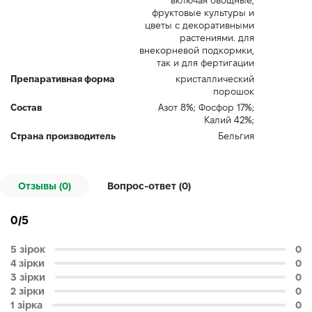
включая овощные,
фруктовые культуры и
цветы с декоративными
растениями. для
внекорневой подкормки,
так и для фертигации
Препаративная форма
кристаллический
порошок
Состав
Азот 8%; Фосфор 17%;
Калий 42%;
Страна производитель
Бельгия
Отзывы (0)
Вопрос-ответ (
0
)
0/5
5 зірок
0
4 зірки
0
3 зірки
0
2 зірки
0
1 зірка
0