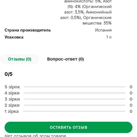
аминокислоты: 5%, Азот
(N): 4% (Органический
азот: 3,5%, Аммонийный
азот: 0,5%), Органические
вещества: 35%
Страна производитель
Испания
Упаковка
1 л
Отзывы (0)
Вопрос-ответ (
0
)
0/5
5 зірок
0
4 зірки
0
3 зірки
0
2 зірки
0
1 зірка
0
ОСТАВИТЬ ОТЗЫВ
Нет отзывов об этом товаре.