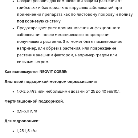
Создает условия для комплексной защиты растения от
грибковых и бактериально вирусных заболеваний при
применении препарата как по листовому покрову и поливу
под корневую систему;
Предотвращает риск проникновения инфекционного
заболевания после механического повреждения
получившего растение. Это может быть: пасынкование
например, или обрезка растения, или повреждение
растения внешним фактором, например градом или
сильным ветром.
Как используется NEOVIT COBRE:
Листовой подкормкой методом опрыскивания:
1,0-2,5 л/га или небольшими дозами от 25 до 40 мл/10л.
Фертигационной подкормкой:
2,5-5,0 л/га
Для гидропоники:
1,25-1,5 л/га