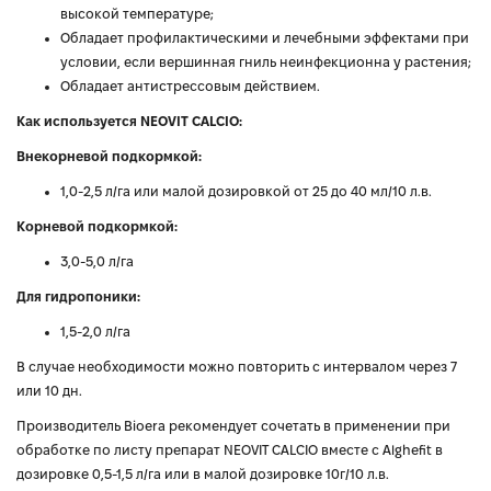
высокой температуре;
Обладает профилактическими и лечебными эффектами при
условии, если вершинная гниль неинфекционна у растения;
Обладает антистрессовым действием.
Как используется NEOVIT CALCIO:
Внекорневой подкормкой:
1,0-2,5 л/га или малой дозировкой от 25 до 40 мл/10 л.в.
Корневой подкормкой:
3,0-5,0 л/га
Для гидропоники:
1,5-2,0 л/га
В случае необходимости можно повторить с интервалом через 7
или 10 дн.
Производитель Bioera рекомендует сочетать в применении при
обработке по листу препарат NEOVIT CALCIO вместе с Alghefit в
дозировке 0,5-1,5 л/га или в малой дозировке 10г/10 л.в.