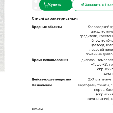
Купить
Заказать в 1 кл
Стислі характеристики:
Вредные объекты
Колорадский жу
цикадки, поч
вредители, крестоц
блошки, ябл
цветоед, ябл
плодовый пили
почечные долго
Время использования
диапазон температ
+15 до +25 г
опрыскив
замач
Действующее вещество
250 г/кг тиаме
Назначение
Картофель, томаты, 
перец, бак
(опрыскив
замачивание), к
Объем