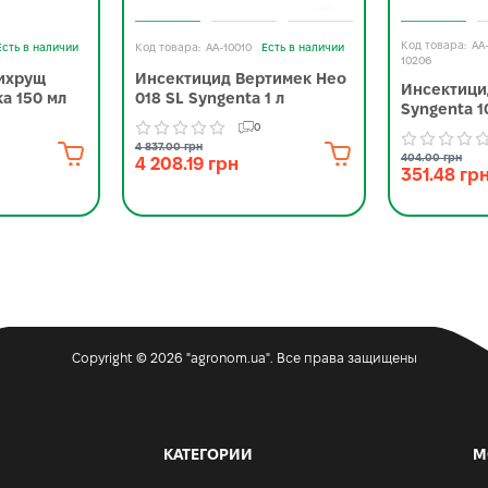
AA
Есть в наличии
AA-10010
Есть в наличии
10206
ихрущ
Инсектицид Вертимек Нео
Инсектици
а 150 мл
018 SL Syngenta 1 л
Syngenta 1
0
4 837.00 грн
404.00 грн
4 208.19 грн
351.48 гр
Copyright © 2026 "agronom.ua". Все права защищены
КАТЕГОРИИ
М