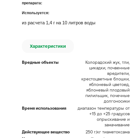
препарата:
Используется:
из расчета 1,4 г на 10 литров воды
Характеристики
Вредные объекты
Колорадский жук, тли,
цикадки, почвенные
вредители,
крестоцветные блошки,
яблоневый цветоед,
яблоневый плодовый
пилильщик, почечные
долгоносики
Время использования
диапазон температуры от
+15 до +25 градусов
опрыскивание и
замачивание
Действующее вещество
250 г/кг тиаметоксама