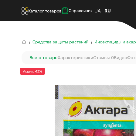
UA
RU
Справочник
Каталог товаров
Средства защиты растений
Инсектициды и ака
Все о товаре
Характеристики
Отзывы 0
Видео
Фот
Акция: -13%