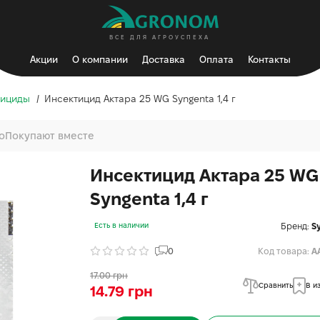
ВСЕ ДЛЯ АГРОУСПЕХА
Акции
О компании
Доставка
Оплата
Контакты
рициды
Инсектицид Актара 25 WG Syngenta 1,4 г
о
Покупают вместе
Инсектицид Актара 25 WG
Syngenta 1,4 г
Бренд:
S
Есть в наличии
0
Код товара:
A
17.00 грн
Сравнить
В и
14.79 грн