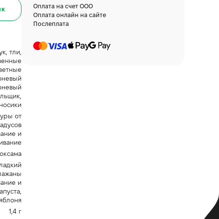
Оплата на счет ООО
ик
Оплата онлайн на сайте
Послеплата
к, тли,
венные
ветные
оневый
оневый
льщик,
носики
уры от
радусов
ание и
ивание
токсама
сладкий
лажаны
ание и
апуста,
яблоня
1,4 г