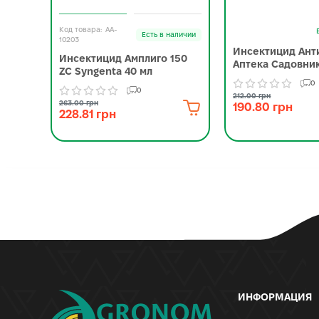
AA-
Есть в наличии
10203
Инсектицид Ант
Инсектицид Амплиго 150
Аптека Садовник
ZC Syngenta 40 мл
0
0
212.00 грн
263.00 грн
190.80 грн
228.81 грн
ИНФОРМАЦИЯ