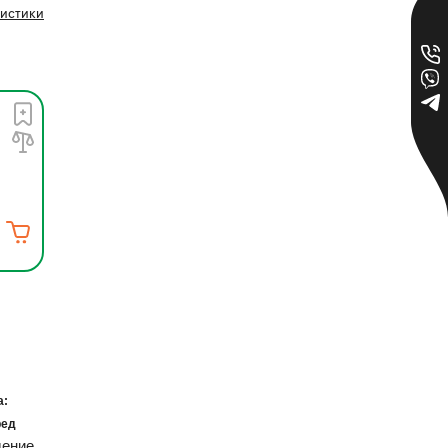
ристики
а:
ред
дение