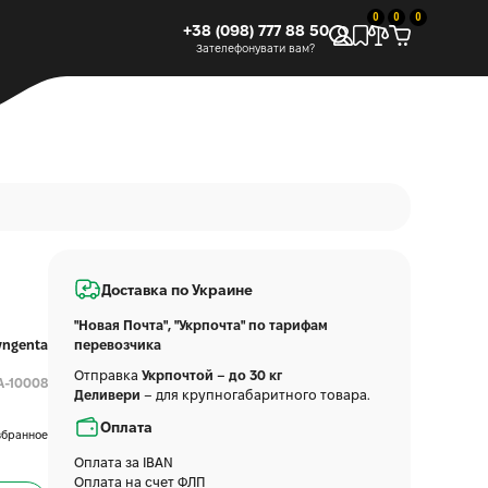
0
0
0
+38 (098) 777 88 50
Зателефонувати вам?
Доставка по Украине
"Новая Почта", "Укрпочта" по тарифам
yngenta
перевозчика
Отправка
Укрпочтой – до 30 кг
A-10008
Деливери
– для крупногабаритного товара.
Оплата
збранное
Оплата за IBAN
Оплата на счет ФЛП