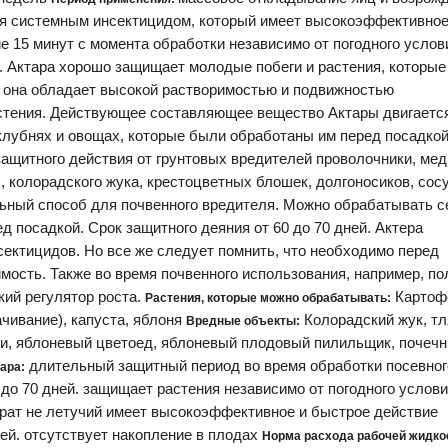
я системным инсектицидом, который имеет высокоэффективное
е 15 минут с момента обработки независимо от погодного услов
я. Актара хорошо защищает молодые побеги и растения, которые
о она обладает высокой растворимостью и подвижностью
астения. Действующее составляющее вещество Актары двигаетс
 клубнях и овощах, которые были обработаны им перед посадкой
защитного действия от грунтовых вредителей проволочники, мед
, колорадского жука, крестоцветных блошек, долгоносиков, сос
льный способ для почвенного вредителя. Можно обрабатывать 
д посадкой. Срок защитного деяния от 60 до 70 дней. Актера
сектицидов. Но все же следует помнить, что необходимо перед
мость. Также во время почвенного использования, например, по
кий регулятор роста.
Картоф
Растения, которые можно обрабатывать:
ачивание), капуста, яблоня
Колорадский жук, тл
Вредные объекты:
ки, яблоневый цветоед, яблоневый плодовый пилильщик, почеч
длительный защитный период во время обработки посевног
ара:
 до 70 дней. защищает растения независимо от погодного услови
рат не летучий имеет высокоэффективное и быстрое действие
ей. отсутствует накопление в плодах
Норма расхода рабочей жидко