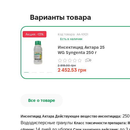
Варианты товара
Акция: -13%
AA-10121
Есть в наличии
Инсектицид Актара 25
WG Syngenta 250 г
0
2 819.00 грн
2 452.53 грн
Все о товаре
250
Инсектицид Актара Действующее вещество инсектицида:
Вододисперсные гранулы
Класс токсичности препарата: І
14 дней до уборки
до 3
сбором:
Срок защитного действия: