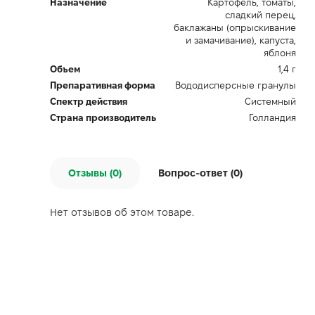
Назначение
Картофель, томаты,
сладкий перец,
баклажаны (опрыскивание
и замачивание), капуста,
яблоня
Объем
1,4 г
Препаративная форма
Вододисперсные гранулы
Спектр действия
Системный
Страна производитель
Голландия
Отзывы (0)
Вопрос-ответ (
0
)
Нет отзывов об этом товаре.