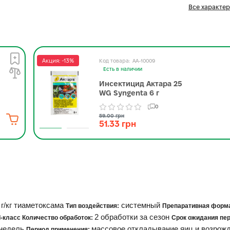
Все характе
Акция: -13%
AA-10009
Есть в наличии
Инсектицид Актара 25
WG Syngenta 6 г
0
59.00 грн
51.33 грн
 г/кг тиаметоксама
системный
Тип воздействия:
Препаративная форм
2 обработки за сезон
ІІ-класс Количество обработок:
Срок ожидания пе
 недель
массовое откладывание яиц и возрож
Период применения: