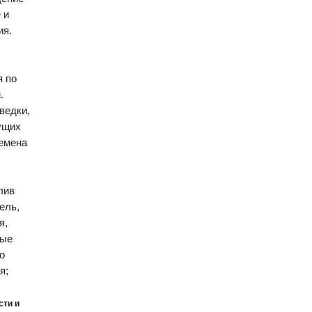
 и
ия.
я по
.
ведки,
ущих
семена
лив
ель,
я,
ные
о
я;
сти и