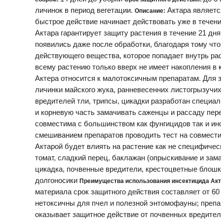
личинок в период вегетации.
Актара являетс
Описание:
быстрое действие начинает действовать уже в течени
Актара гарантирует защиту растения в течение 21 дн
появились даже после обработки, благодаря тому чт
действующего вещества, которое попадает внутрь р
всему растению только вверх не имеет накопления в
Актера относится к малотоксичным препаратам. Для 
личинки майского жука, ранневесенних листогрызучих
вредителей тли, трипсы, цикадки разработан специа
и корневую часть замачивать саженцы и рассаду пере
совместима с большинством как фунгицидов так и ин
смешиванием препаратов проводить тест на совмести
Актарой будет влиять на растение как не специфичес
томат, сладкий перец, баклажан (опрыскивание и зам
цикадка, почвенные вредители, крестоцветные блош
долгоносики
Преимущества использования инсектицида Акт
материала срок защитного действия составляет от 60
нетоксичны для пчел и полезной энтомофауны; препа
оказывает защитное действие от почвенных вредител