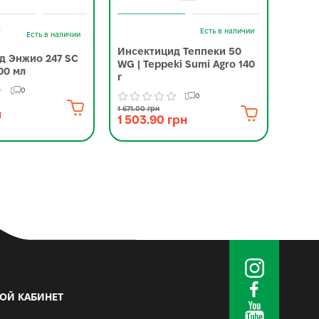
-
Есть в наличии
Есть в наличии
Инсектицид Теппеки 50
Инсе
д Энжио 247 SC
WG | Teppeki Sumi Agro 140
Corte
00 мл
г
0
0
3 245.0
2 88
1 671.00 грн
н
1 503.90 грн
ОЙ КАБИНЕТ