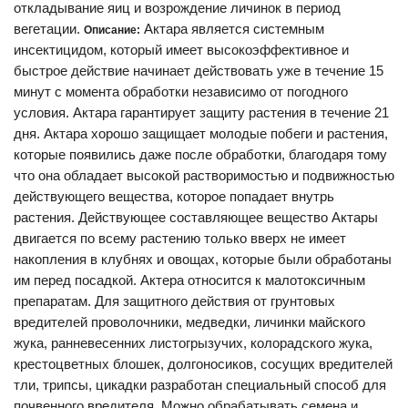
откладывание яиц и возрождение личинок в период
вегетации.
Актара является системным
Описание:
инсектицидом, который имеет высокоэффективное и
быстрое действие начинает действовать уже в течение 15
минут с момента обработки независимо от погодного
условия. Актара гарантирует защиту растения в течение 21
дня. Актара хорошо защищает молодые побеги и растения,
которые появились даже после обработки, благодаря тому
что она обладает высокой растворимостью и подвижностью
действующего вещества, которое попадает внутрь
растения. Действующее составляющее вещество Актары
двигается по всему растению только вверх не имеет
накопления в клубнях и овощах, которые были обработаны
им перед посадкой. Актера относится к малотоксичным
препаратам. Для защитного действия от грунтовых
вредителей проволочники, медведки, личинки майского
жука, ранневесенних листогрызучих, колорадского жука,
крестоцветных блошек, долгоносиков, сосущих вредителей
тли, трипсы, цикадки разработан специальный способ для
почвенного вредителя. Можно обрабатывать семена и