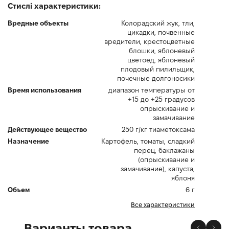
Стислі характеристики:
Вредные объекты
Колорадский жук, тли,
цикадки, почвенные
вредители, крестоцветные
блошки, яблоневый
цветоед, яблоневый
плодовый пилильщик,
почечные долгоносики
Время использования
диапазон температуры от
+15 до +25 градусов
опрыскивание и
замачивание
Действующее вещество
250 г/кг тиаметоксама
Назначение
Картофель, томаты, сладкий
перец, баклажаны
(опрыскивание и
замачивание), капуста,
яблоня
Объем
6 г
Все характеристики
Варианты товара