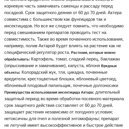
корневую часть замачивать саженцы и рассаду перед
посадкой. Срок защитного деяния от 60 до 70 дней. Актера
совместима с большинством как фунгицидов так и
инсектицидов. Но все же следует помнить, что необходимо
перед смешиванием препаратов проводить тест на
совместимость. Также во время почвенного использования,
например, полив Актарой будет влиять на растение как не
специфический регулятор роста.
Растения, которые можно
Картофель, томат, сладкий перец, баклажан
обрабатывать:
(опрыскивание и замачивание), капуста, яблоня
Вредные
Колорадский жук, тля, цикадка, почвенные
объекты:
вредители, крестоцветные блошки, яблоневый цветоед,
яблоневый плодовый пилильщик, почечные долгоносики
длительный
Преимущества использования инсектицида Актара:
защитный период во время обработки посевного материала
срок защитного действия составляет от 60 до 70 дней.
защищает растения независимо от погодного условия;
нетоксичны для пчел и полезной энтомофауны; препарат
не летучий имеет высокоэффективное и быстрое действие