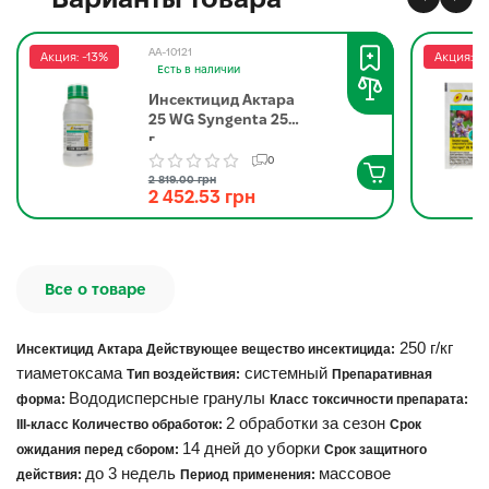
AA-10121
Акция: -13%
Акция: -
Есть в наличии
Инсектицид Актара
25 WG Syngenta 250
г
0
2 819.00 грн
2 452.53 грн
Все о товаре
250 г/кг
Инсектицид Актара Действующее вещество инсектицида:
тиаметоксама
системный
Тип воздействия:
Препаративная
Вододисперсные гранулы
форма:
Класс токсичности препарата:
2 обработки за сезон
ІІІ-класс Количество обработок:
Срок
14 дней до уборки
ожидания перед сбором:
Срок защитного
до 3 недель
массовое
действия:
Период применения: