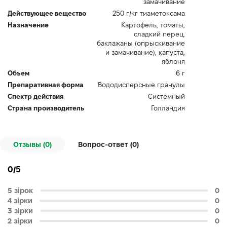
замачивание
Действующее вещество
250 г/кг тиаметоксама
Назначение
Картофель, томаты,
сладкий перец,
баклажаны (опрыскивание
и замачивание), капуста,
яблоня
Объем
6 г
Препаративная форма
Вододисперсные гранулы
Спектр действия
Системный
Страна производитель
Голландия
Отзывы (0)
Вопрос-ответ (
0
)
0/5
5 зірок
0
4 зірки
0
3 зірки
0
2 зірки
0