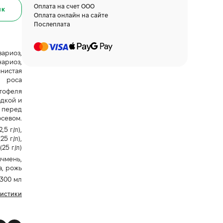
Оплата на счет ООО
ик
Оплата онлайн на сайте
Послеплата
зариоз,
нариоз,
чнистая
роса
тофеля
дкой и
 перед
осевом.
5 г/л),
5 г/л),
25 г/л)
ячмень,
, рожь
300 мл
ристики