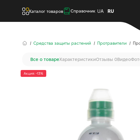
UA
RU
Справочник
Каталог товаров
Средства защиты растений
Протравители
Про
Все о товаре
Характеристики
Отзывы 0
Видео
Фот
Акция: -13%