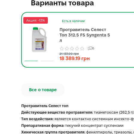
Варианты товара
Акция: -13%
Есть в наличии
Протравитель Селест
Топ 312.5 FS Syngenta 5
л
0
21 137.00 грн
18 389.19 грн
Все о товаре
Протравитель Селест топ
Действующее вещество протравителя:
тиаметоксам (262,5 г/
Тип воздействия:
является контактно системным инсекто-
Препаративная форма:
текучий концентрат суспензии
Химическая группа протравителя:
фенилпиролы, триазолы,