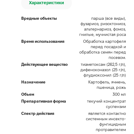
Характеристики
Вредные объекты
парша (все виды),
фузариоз, ризоктониоз,
альтернариоз, фомоз,
гнилые, мучнистая роса
Время использования
Обработка картофеля
перед посадкой и
обработка семян перед
посевом.
Действующее вещество
тиаметоксам (262,5 г/л),
дифеноконазол (25 г/л),
флудиоксонил (25 г/л)
Назначение
Картофель, ячмень,
пшеница, рожь
Объем
300 мл
Препаративная форма
текучий концентрат
суспензии
Спектр действия
является контактно
системным инсекто-
фунгицидным
протравителем