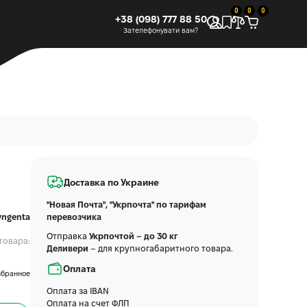
0
0
0
+38 (098) 777 88 50
Зателефонувати вам?
Доставка по Украине
"Новая Почта", "Укрпочта" по тарифам
yngenta
перевозчика
Отправка
Укрпочтой – до 30 кг
товара:
Деливери
– для крупногабаритного товара.
Оплата
збранное
Оплата за IBAN
Оплата на счет ФЛП