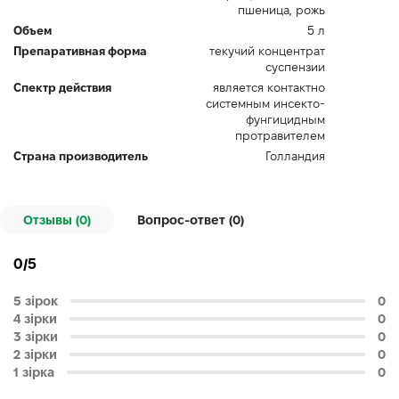
пшеница, рожь
Объем
5 л
Препаративная форма
текучий концентрат
суспензии
Спектр действия
является контактно
системным инсекто-
фунгицидным
протравителем
Страна производитель
Голландия
Отзывы (0)
Вопрос-ответ (
0
)
0/5
5 зірок
0
4 зірки
0
3 зірки
0
2 зірки
0
1 зірка
0