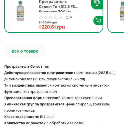
Протравитель
Селест Топ 312.5 FS
Syngenta 300 мл
0
1 403.00 грн
1 220.61 грн
Все о товаре
Протравитель Селест топ
Действующее вещество протравителя:
тиаметоксам (262,5 г/л),
дифеноконазол (25 г/л), флудиоксонил (25 г/л)
Тип воздействия:
является контактно системным инсекто-
фунгицидным протравителем
Препаративная форма:
текучий концентрат суспензии
Химическая группа протравителя:
фенилпиролы, триазолы,
неоникотиноиды
Класс токсичности:
III класс
Количество обработок:
1 обработки за сезон