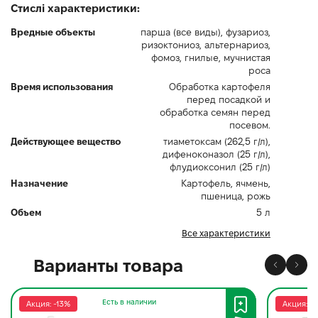
Стислі характеристики:
Вредные объекты
парша (все виды), фузариоз,
ризоктониоз, альтернариоз,
фомоз, гнилые, мучнистая
роса
Время использования
Обработка картофеля
перед посадкой и
обработка семян перед
посевом.
Действующее вещество
тиаметоксам (262,5 г/л),
дифеноконазол (25 г/л),
флудиоксонил (25 г/л)
Назначение
Картофель, ячмень,
пшеница, рожь
Объем
5 л
Все характеристики
Варианты товара
Есть в наличии
Акция: -13%
Акция: -