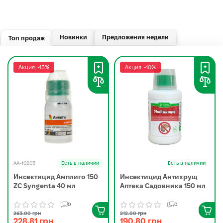
Новинки
Предложения недели
Топ продаж
Акция: -13%
Акция: -10%
AA-10203
Есть в наличии
Есть в наличии
Инсектицид Амплиго 150
Инсектицид Антихрущ
ZC Syngenta 40 мл
Аптека Садовника 150 мл
0
0
263.00 грн
212.00 грн
228.81 грн
190.80 грн