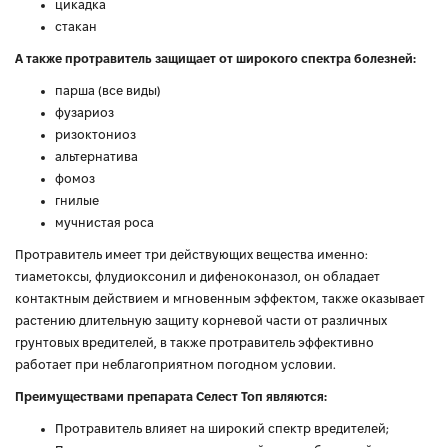
цикадка
стакан
А также протравитель защищает от широкого спектра болезней:
парша (все виды)
фузариоз
ризоктониоз
альтернатива
фомоз
гнилые
мучнистая роса
Протравитель имеет три действующих вещества именно:
тиаметоксы, флудиоксонил и дифеноконазол, он обладает
контактным действием и мгновенным эффектом, также оказывает
растению длительную защиту корневой части от различных
грунтовых вредителей, в также протравитель эффективно
работает при неблагоприятном погодном условии.
Преимуществами препарата Селест Топ являются:
Протравитель влияет на широкий спектр вредителей;