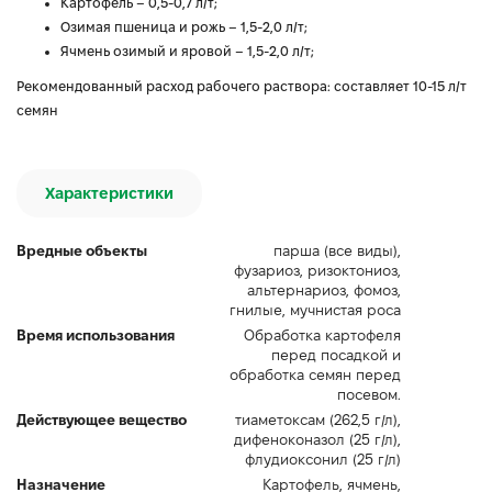
Картофель – 0,5-0,7 л/т;
Озимая пшеница и рожь – 1,5-2,0 л/т;
Ячмень озимый и яровой – 1,5-2,0 л/т;
Рекомендованный расход рабочего раствора: составляет 10-15 л/т
семян
Характеристики
Вредные объекты
парша (все виды),
фузариоз, ризоктониоз,
альтернариоз, фомоз,
гнилые, мучнистая роса
Время использования
Обработка картофеля
перед посадкой и
обработка семян перед
посевом.
Действующее вещество
тиаметоксам (262,5 г/л),
дифеноконазол (25 г/л),
флудиоксонил (25 г/л)
Назначение
Картофель, ячмень,