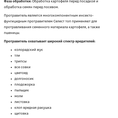
Фаза обработки:
Обработка картофеля перед посадкой и
обработка семян перед посевом.
Протравитель является многокомпонентным инсекто-
фунгицидным протравителем Селест топ применяют для
протравливания семенного материала картофеля, а также
пшеницы.
Протравитель охватывает широкий спектр вредителей:
колорадский жук
тли
трипсы
все совки
цветоед
долгоносик
плодожорка
пыльщик
моли
листовка
клоп вредная ракушка
щитовка